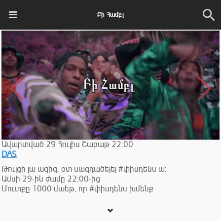
Բի Համբլ
Ավարտված
29
Հուլիս
Շաբաթ
22:00
DAS
Թուլցի լա ազիզ. oտ սազդածելեյ #փիսդենս ա։
Ամսի 29-ին ժամը 22:00-ից
Մուտքը 1000 մաեթ, որ #փիսդենս խմենք