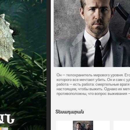
Он — телохранитель мирового уровня. Его
которого все мечтают убить. Он и сам с у
работа — есть работа: смертельные враг
настоящем, чтобы выжить. Однако их мет
противоположны, что вопрос выживания 
Տեսադարան