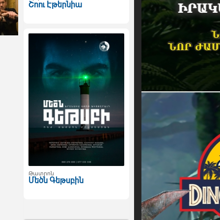
Շոու Էթերնիա
Թատրոն
Մեծն Գեթսբին