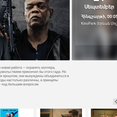
Սեպտեմբեր
Հինգշաբթի, 00:0
KinoPark (Երևան Մոլ
 новая работа — охранять киллера,
довольствием прикончил бы этого гада. Но
и в прошлом, они вынуждены объединиться в
оды настолько различны, а принципы
— под большим вопросом.