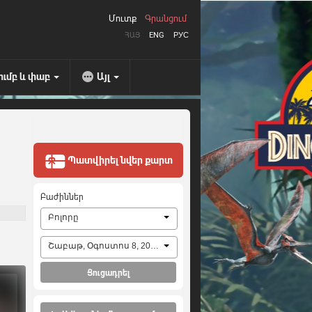
Մուտք
Գրանցում
ՀԱՅ
ENG
РУС
ումբ և փաբ
Այլ
Պատվիրել նվեր քարտ
Բաժիններ
Բոլորը
Շաբաթ, Օգոստոս 8, 2026
Ցուցադրել