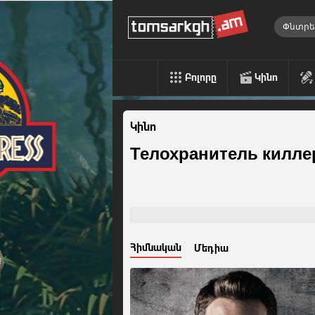
Բոլորը
Կինո
Կինո
Телохранитель килле
Հիմնական
Մեդիա