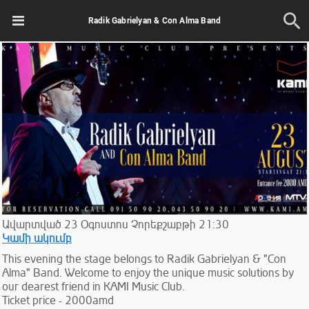
Radik Gabrielyan & Con Alma Band
Ավարտված
23
Օգոստոս
Չորեքշաբթի
21:30
Կամի ակումբ
This evening the stage belongs to Radik Gabrielyan & "Con
Alma" Band. Welcome to enjoy the unique music solutions by
our dearest friend in KAMI Music Club.
Ticket price - 2000amd