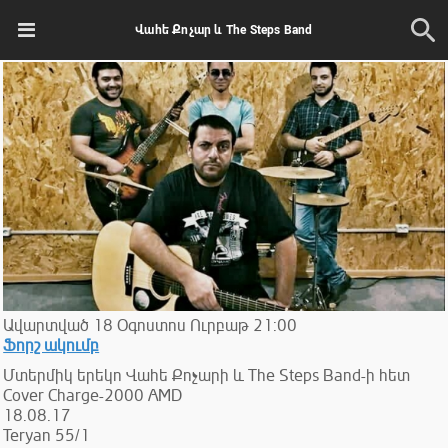
Վահե Քոչար և The Steps Band
Ավարտված
18
Օգոստոս
Ուրբաթ
21:00
Ֆորշ ակումբ
Մտերմիկ երեկո Վահե Քոչարի և The Steps Band-ի հետ
Cover Charge-2000 AMD
18.08.17
Teryan 55/1