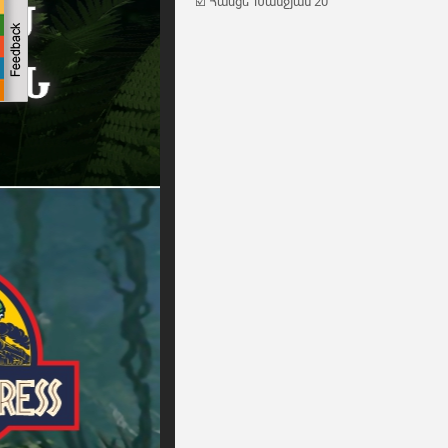
☑️ Հասցե՝ Խանջյան 20