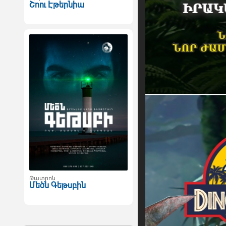
Շոու Էթերնիա
Թատրոն
Մեծն Գեթսբին