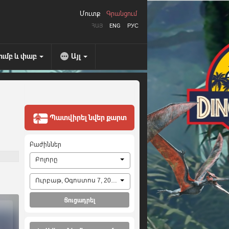
Մուտք
Գրանցում
ՀԱՅ
ENG
РУС
ումբ և փաբ
Այլ
Պատվիրել նվեր քարտ
Բաժիններ
Բոլորը
Ուրբաթ, Օգոստոս 7, 2026
Ցուցադրել