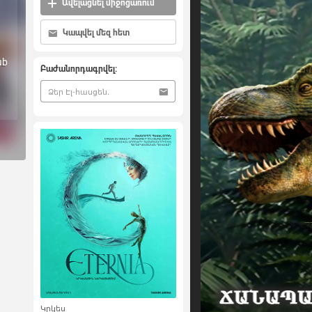
Ավելացնել միջոցառում
Կապվել մեզ հետ
ub
Բաժանորդագրվել:
Կրկես