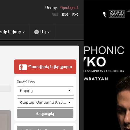
Մուտք
Գրանցում
ՀԱՅ
ENG
РУС
ումբ և փաբ
Այլ
Պատվիրել նվեր քարտ
Բաժիններ
Բոլորը
Շաբաթ, Օգոստոս 8, 2026
Ցուցադրել