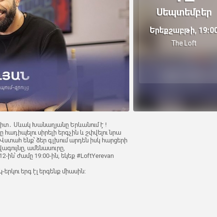
Սեպտեմբեր
Երեքշաբթի, 19:0
The Loft
պիտ․ Սևակ Խանաղյանը Երևանում է !
ը հադիպելու սիրելի երգչին և շփվելու նրա
ստահ ենք՝ ձեր գլխում արդեն իսկ հարցերի
ագույնը, ամենասուրը,
ն՝ ժամը 19։00-ին, եկեք #LoftYerevan
-երկու երգ էլ երգենք միասին։