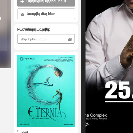
Ավելացնել միջոցառում
Կապվել մեզ հետ
0
Բաժանորդագրվել:
Կրկես