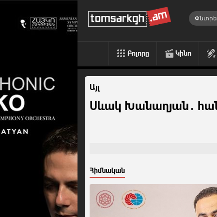
Բոլորը
Կինո
Այլ
Սևակ Խանաղյան․ հան
Հիմնական