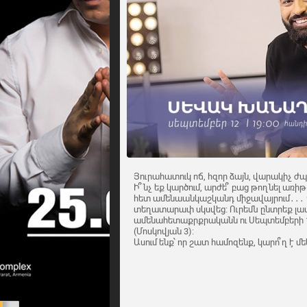
Յուրահատուկ ոճ, հզոր ձայն, վարակիչ ժ
Ի՞նչ եք կարծում, արժե՞ բաց թողնել առիթ
հետ ամենաանկաշկանդ միջավայրում․․․ Վ
տեղատարափ սկսվեց։ Ուրեմն ընտրեք լավ
ամենահետաքրքրականն ու Սեպտեմբերի 12-ի
(Մոսկովյան 3)։
Ասում ենք՝ որ շատ համոզենք, կարո՞ղ է մեկ