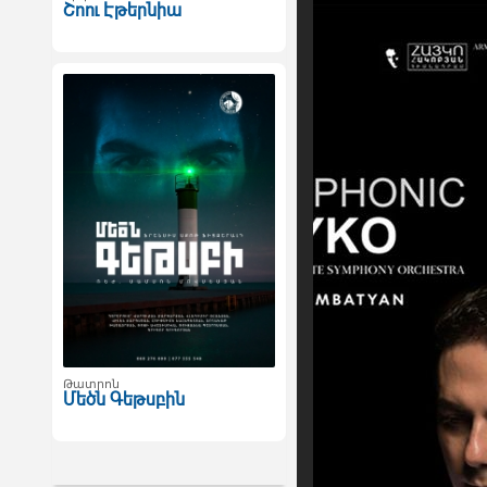
Շոու Էթերնիա
Թատրոն
Մեծն Գեթսբին