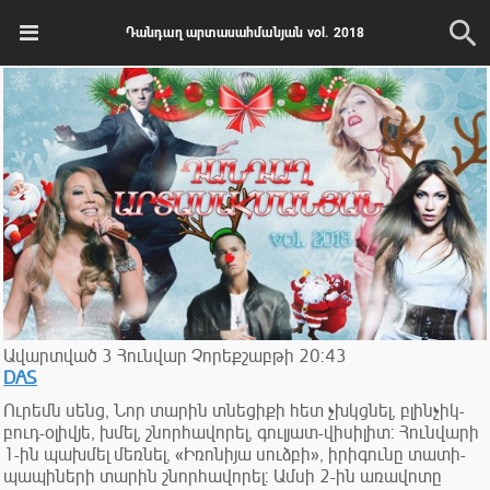
Դանդաղ արտասահմանյան vol. 2018
Ավարտված
3
Հունվար
Չորեքշաբթի
20:43
DAS
Ուրեմն սենց, Նոր տարին տնեցիքի հետ չխկցնել, բլինչիկ-
բուդ-օլիվյե, խմել, շնորհավորել, գուլյատ-վիսիլիտ: Հունվարի
1-ին պախմել մեռնել, «Իռոնիյա սուձբի», իրիգունը տատի-
պապիների տարին շնորհավորել: Ամսի 2-ին առավոտը