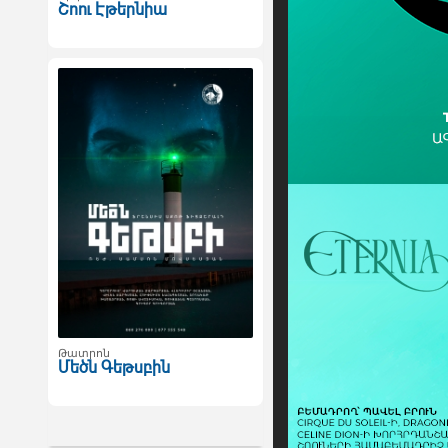
Շոու Էթերնիա
Թատրոն
Մեծն Գեթսբին