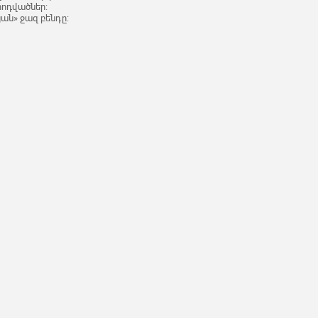
հոդվածներ:
յան» ջազ բենդը: