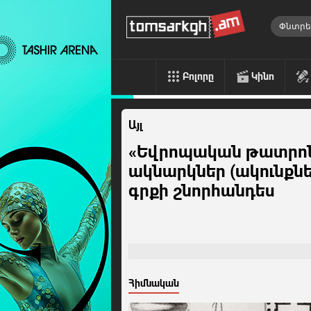
Բոլորը
Կինո
Այլ
«Եվրոպական թատրո
ակնարկներ (ակունքնե
գրքի շնորհանդես
Հիմնական