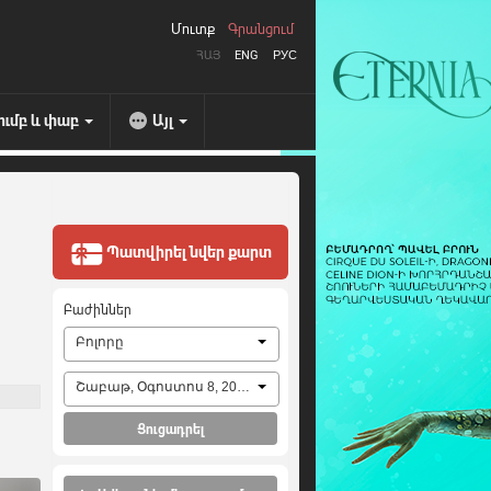
Մուտք
Գրանցում
ՀԱՅ
ENG
РУС
ումբ և փաբ
Այլ
Պատվիրել նվեր քարտ
Բաժիններ
Բոլորը
Շաբաթ, Օգոստոս 8, 2026
Ցուցադրել