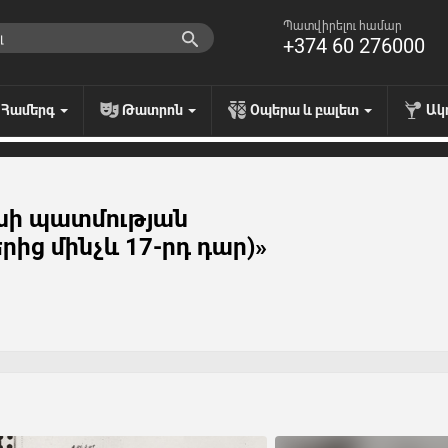
Պատվիրելու համար
+374 60 276000
Համերգ
Թատրոն
Օպերա և բալետ
Ակ
նի պատմության
րից մինչև 17-րդ դար)»