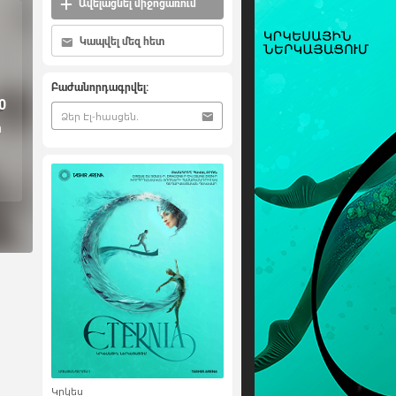
Ավելացնել միջոցառում
Կապվել մեզ հետ
Բաժանորդագրվել:
0
ի
Կրկես