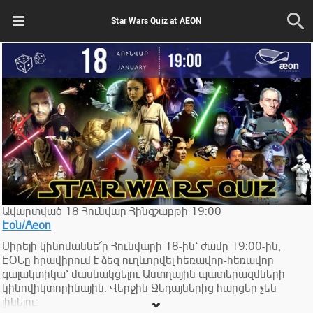
Star Wars Quiz at AEON
Ավարտված
18
Հունվար
Հինգշաբթի
19:00
Էօն/Aeon
Սիրելի կինոմաննե՜ր Հունվարի 18-ին՝ ժամը 19:00-ին,
ԷՕՆը հրավիրում է ձեզ ուղևորվել հեռավոր-հեռավոր
գալակտիկա՝ մասնակցելու Աստղային պատերազմների
կինովիկտորինային. Վերջին Ջեդայներից հարցեր չեն
լինելու: