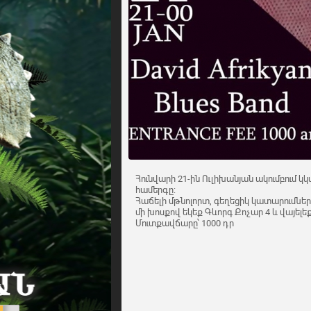
Հունվարի 21-ին Ուլիխանյան ակումբում կ
համերգը:
Հաճելի մթնոլորտ, գեղեցիկ կատարումներ
մի խոսքով եկեք Գևորգ Քոչար 4 և վայելեք
Մուտքավճարը՝ 1000 դր