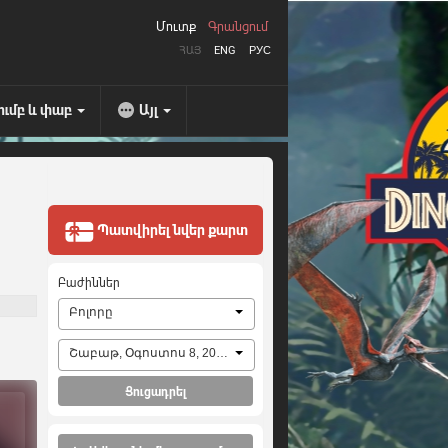
Մուտք
Գրանցում
ՀԱՅ
ENG
РУС
ումբ և փաբ
Այլ
Պատվիրել նվեր քարտ
Բաժիններ
Բոլորը
Շաբաթ, Օգոստոս 8, 2026
Ցուցադրել