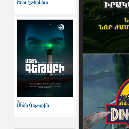
Շոու Էթերնիա
Թատրոն
Մեծն Գեթսբին