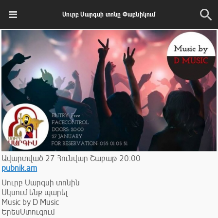
Սուրբ Սարգսի տոնը Փաբնիկում
Ավարտված
27
Հունվար
Շաբաթ
20:00
pubnik.am
Սուրբ Սարգսի տոնին
Սկսում ենք պարել
Music by D Music
ԵրեսՍտուգում