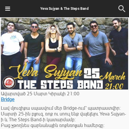
Yeva Sujyan & The Steps Band
Ավարտված
25
Մարտ
Կիրակի
21:00
Bridge
Լավ մյուզիքա սպասվում մեր Bridge-ում՝ պատրաստվիր։
Մարտի 25-ին բլյուզ, ռոք ու սոուլ ենք վայելելու Yeva Sujyan-
ի և The Steps Band-ի կատարմամբ։
Բաց չթողնես գարնանային ռոքնռոլյան համերգը։