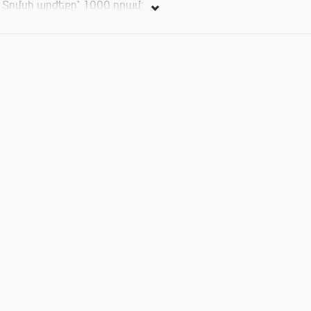
Տոմսի արժեքը՝ 1000 դրամ։