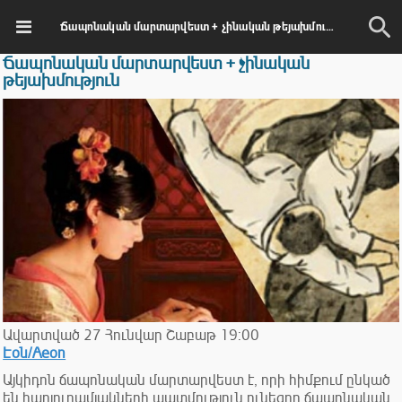
Ճապոնական մարտարվեստ + չինական թեյախմություն
Ճապոնական մարտարվեստ + չինական
թեյախմություն
Ավարտված
27
Հունվար
Շաբաթ
19:00
Էօն/Aeon
Այկիդոն ճապոնական մարտարվեստ է, որի հիմքում ընկած
են հարյուրամյակների պատմություն ունեցող ճապոնական