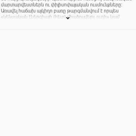
մարտարվեստներն ու փիլիսոփայական ուսմունքները:
Առավել հաճախ այկիդո բառը թարգմանվում է որպես
«կենսական էներգիայի (հետ) միաձուլվելու ուղի» կամ
«հոգու ներդաշնակման ուղի»:
Այս ամենի մասին ավելի մանրամասն կպատմի, ինչպես
նաև էներգիայի խաղի, դրա օգտագործման և
մարտարվեստի հմտություններին կծանոթացնի այկիդոյի
մարզիչ Արմեն Միքայելյանը:
Զրույց-քննարկմանը զուգահեռաբար մասնակիցը կլինեք
չինական ավանդական թեյախմության արարողությանը և
կհամտեսեք չինական թեյերի լավագույն տեսականին:
Մուտքը` 1500 դրամ: