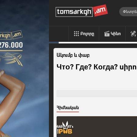
Բոլորը
Կինո
Ակումբ և փաբ
Что? Где? Когда? սիր
Հիմնական