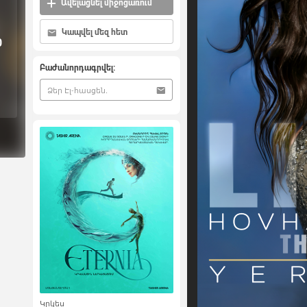
Ավելացնել միջոցառում
Կապվել մեզ հետ
0
Բաժանորդագրվել:
Կրկես