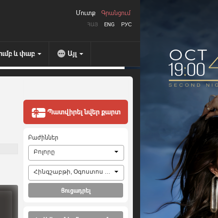
Մուտք
Գրանցում
ՀԱՅ
ENG
РУС
ումբ և փաբ
Այլ
Պատվիրել նվեր քարտ
Բաժիններ
Բոլորը
Հինգշաբթի, Օգոստոս 6, 2026
Ցուցադրել