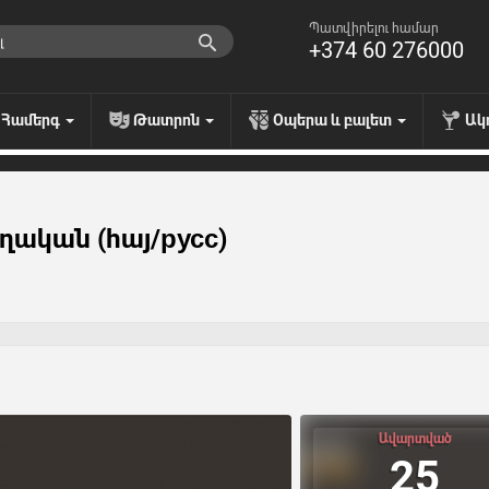
Պատվիրելու համար
+374 60 276000
Համերգ
Թատրոն
Օպերա և բալետ
Ակ
ողական (հայ/русс)
Ավարտված
25