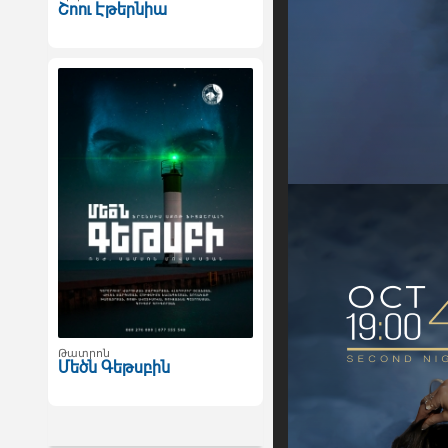
Շոու Էթերնիա
Թատրոն
Մեծն Գեթսբին