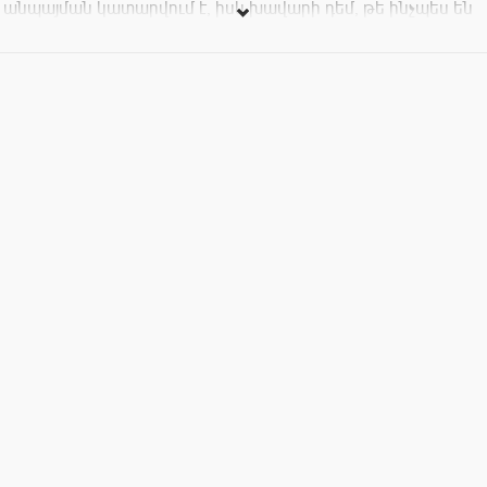
անպայման կատարվում է, իսկ խավարի դեմ, թե ինչպես են
պայքարում, եկե՛ք և կտեսնե՛ք:
Ներկայացումը ուղեկցվում է բարձրաճաշակ
երաժշտությամբ և լուսային բազմաթիվ էֆեկտներով: Արի՛
երազանք պահենք…