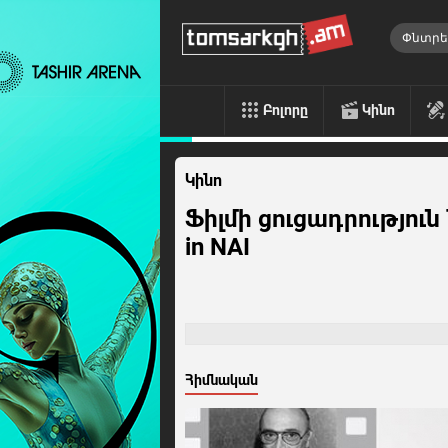
Բոլորը
Կինո
Կինո
Ֆիլմի ցուցադրություն 
in NAI
Հիմնական