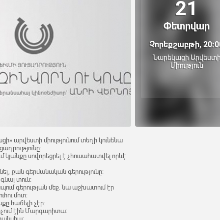
21
Փետրվար
Չորեքշաբթի, 20:0
Նարեկացի Արվեստ
Միություն
ացի» արվեստի միությունում տեղի կունենա
ւցադրությունը:
ւմ կյանքը սովորեցրել է չհուսահատվել որևէ
ինել, քան գերմանական գերությունը:
գնալ տուն:
պում գերության մեջ. նա աշխատում էր
ւհու մոտ:
նքը հաճելի չէր:
կոչում էին Մարգարիտա:
Ֆրանսիա: