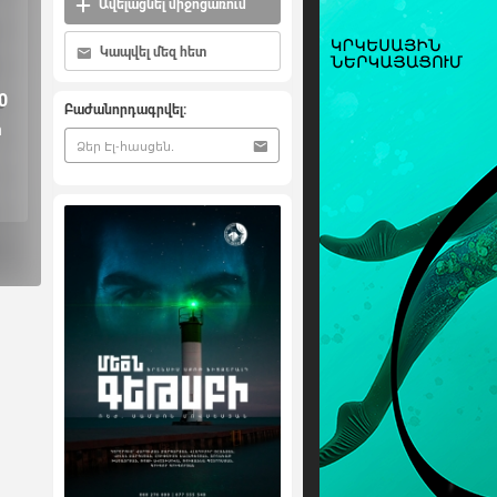
Ավելացնել միջոցառում
Կապվել մեզ հետ
0
Բաժանորդագրվել:
ի