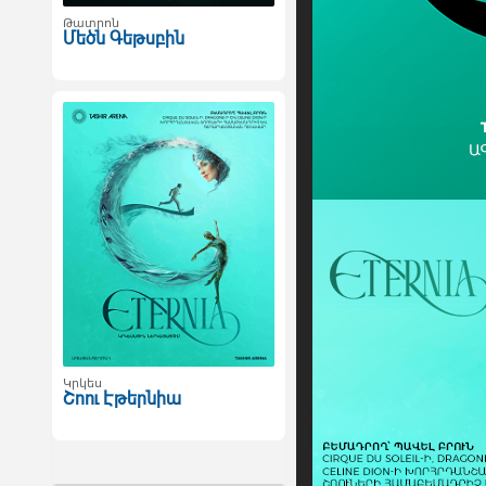
Թատրոն
Մեծն Գեթսբին
Կրկես
Շոու Էթերնիա