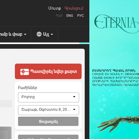
Մուտք
Գրանցում
ՀԱՅ
ENG
РУС
ումբ և փաբ
Այլ
Պատվիրել նվեր քարտ
Բաժիններ
Բոլորը
Շաբաթ, Օգոստոս 8, 2026
Ցուցադրել