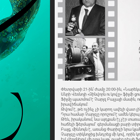
Փետրվարի 21-ին՝ ժամը 20:00-ին, «Նարեկ
Անրի Վեռնոյի «Զինվորն ու կովը» ֆիլմի ցո
Ֆիլմը պատմում է Չարլզ Բալլայի մասին, ո
իրավիճակում:
Թվում է, թե ոչինչ չի կարող ավելի վատ լ
Դրա համար Չարլզը որոշում է ամեն կերպ 
Թեև, իրականում, նա այդքան էլ չէր տառա
հաճելի ֆերմայում` գերմանացի բարի տիրո
Բայց, միևնույն է, առանց Փարիզի նրա կյա
Չարլզը տիկնոջից խնդրեց մի կով, որին 
Եվ վերցնելով մի դույլ կաթ՝ քայլեց դեպի 