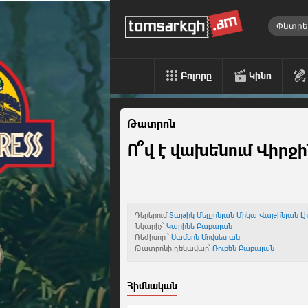
Բոլորը
Կինո
Թատրոն
Ո՞վ է վախենում Վիրջ
Դերերում
Տաթիկ Մելքոնյան
Միկա Վաթինյան
Լ
Նկարիչ՝
Կարինե Բաբայան
Ռեժիսոր ՝
Սամսոն Մովսեսյան
Թատրոնի ղեկավար՝
Ռուբեն Բաբայան
Հիմնական