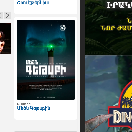
Շոու Էթերնիա
Թատրոն
Մեծն Գեթսբին