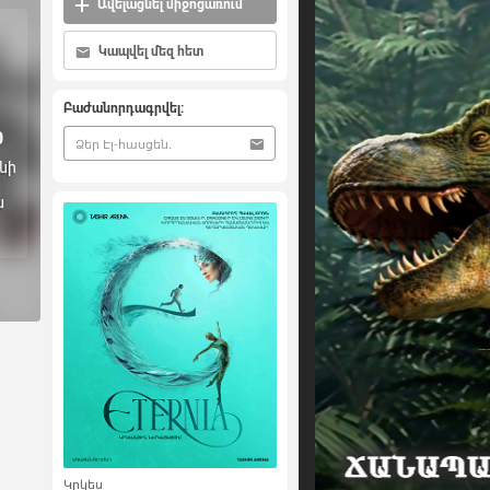
Ավելացնել միջոցառում
Կապվել մեզ հետ
Բաժանորդագրվել:
0
նի
ն
Կրկես