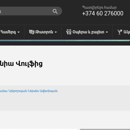
Պատվիրելու համար
+374 60 276000
Համերգ
Թատրոն
Օպերա և բալետ
Ակ
ինիա Վուլֆից
իանա Նիկողոսյան
Ներսես Ավետիսյան