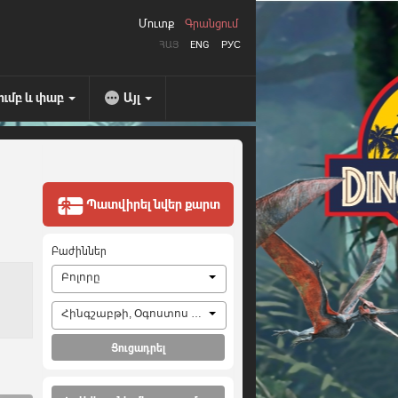
Մուտք
Գրանցում
ՀԱՅ
ENG
РУС
ումբ և փաբ
Այլ
Պատվիրել նվեր քարտ
Բաժիններ
Բոլորը
Հինգշաբթի, Օգոստոս 6, 2026
Ցուցադրել