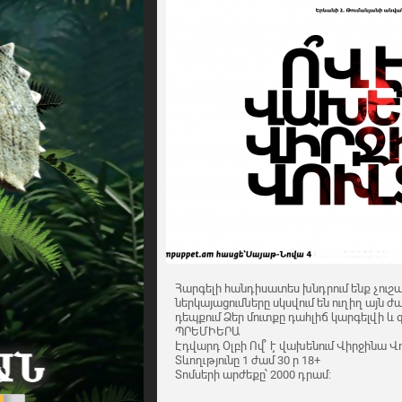
Հարգելի հանդիսատես խնդրում ենք չուշա
ներկայացումները սկսվում են ուղիղ այն ժա
դեպքում Ձեր մուտքը դահլիճ կարգելվի և
ՊՐԵՄԻԵՐԱ
Էդվարդ Օլբի Ով՞ է վախենում Վիրջինա Վո
Տևողւթյունը 1 ժամ 30 ր 18+
Տոմսերի արժեքը՝ 2000 դրամ: