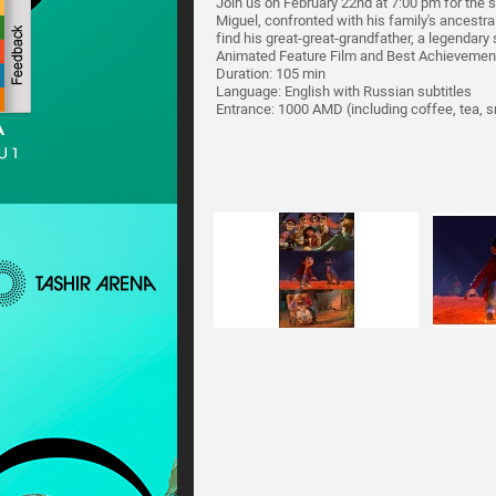
Join us on February 22nd at 7:00 pm for the s
Miguel, confronted with his family's ancestra
find his great-great-grandfather, a legendary
Animated Feature Film and Best Achievement 
Duration: 105 min
Language: English with Russian subtitles
Entrance: 1000 AMD (including coffee, tea, 