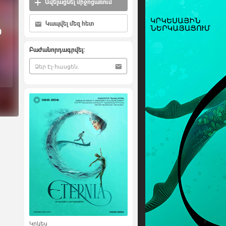
Ավելացնել միջոցառում
Կապվել մեզ հետ
0
Բաժանորդագրվել:
Կրկես