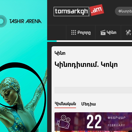
Բոլորը
Կինո
Կինո
Կինոդիտում. Կոկո
Հիմնական
Մեդիա