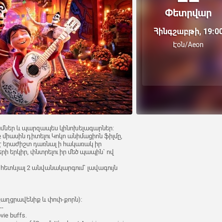
Փետրվար
Հինգշաբթի, 19:0
Էօն/Aeon
դամներ և պարզապես կինոխելագարներ:
ք միասին դիտելու Կոկո անիմացիոն ֆիլմը,
 է երաժիշտ դառնալ ի հակառակ իր
րի երկիր, փնտրելու իր մեծ պապին` ով
 հետևյալ 2 անվանակարգում` լավագույն
, քաղցրավենիք և փոփ-քորն):
--
ie buffs.