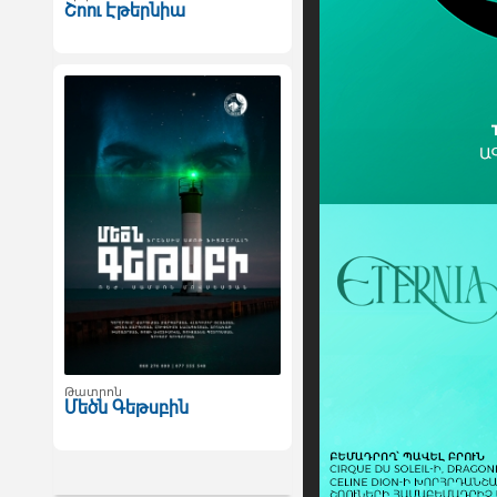
Շոու Էթերնիա
Թատրոն
Մեծն Գեթսբին