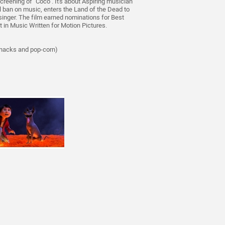
creening of "Coco". It's about Aspiring musician
l ban on music, enters the Land of the Dead to
 singer. The film earned nominations for Best
in Music Written for Motion Pictures.
snacks and pop-corn)