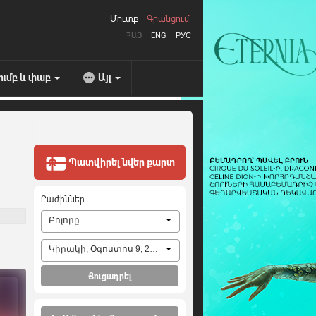
Մուտք
Գրանցում
ՀԱՅ
ENG
РУС
ումբ և փաբ
Այլ
Պատվիրել նվեր քարտ
Բաժիններ
Բոլորը
Կիրակի, Օգոստոս 9, 2026
Ցուցադրել