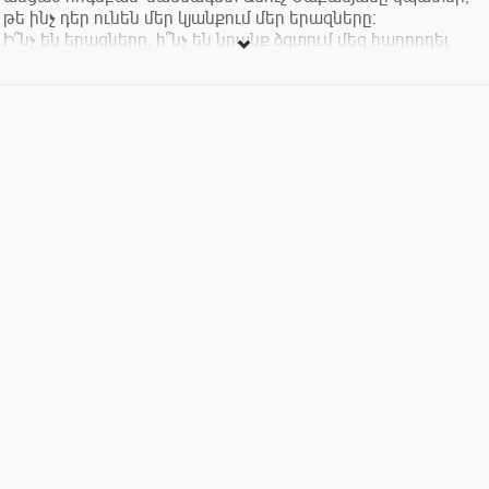
թե ինչ դեր ունեն մեր կյանքում մեր երազները։
Ի՞նչ են երազները, ի՞նչ են նրանք ձգտում մեզ հաղորդել,
արդյո՞ք դրանք կարևոր են, թե՞ անկարևոր, ի՞նչ դեր ունեն
մեր կյանքում, ի՞նչ հարցեր են լուծում մեզ համար և ի՞նչ
կարող է տալ մեզ դրանց հասկացումը... Ահա այն հարցերի
շարքը, որոնք կփորձենք քննարկել տվյալ սեմինարի
շրջանակներում։
Սեմինար–քննարկման կառուցվածքը՝
. սահմանում
. դերը / նշանակությունը
. ֆունկցիաները
. տեսակները
. վերլուծության մեթոդները / մոտեցումները
. սիմվոլիկա / արխետիպեր
. ամփոփում / հարցեր։
Մուտքը՝ 1500 դրամ (ներառյալ թեյ, սուրճ, քաղցրավենիք)։