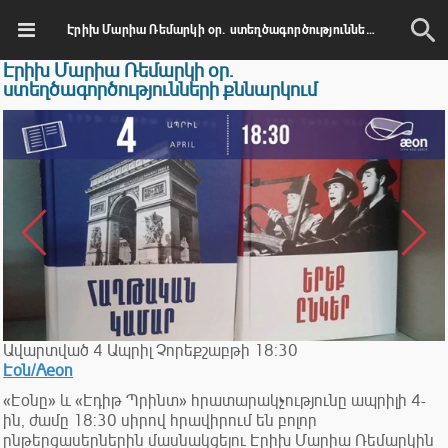
Էրիխ Մարիա Ռեմարկի օր. ստեղծագործությունների քննարկում
Էրիխ Մարիա Ռեմարկի օր.
ստեղծագործությունների քննարկում
Ավարտված
4
Ապրիլ
Չորեքշաբթի
18:30
Էօն/Aeon
«Էօնը» և «Էդիթ Պրինտ» հրատարակչությունը ապրիլի 4-
ին, ժամը 18:30 սիրով հրավիրում են բոլոր
ընթերցասերներին մասնակցելու Էրիխ Մարիա Ռեմարկին