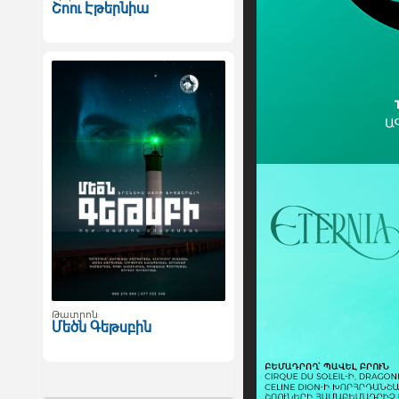
Շոու Էթերնիա
Թատրոն
Մեծն Գեթսբին