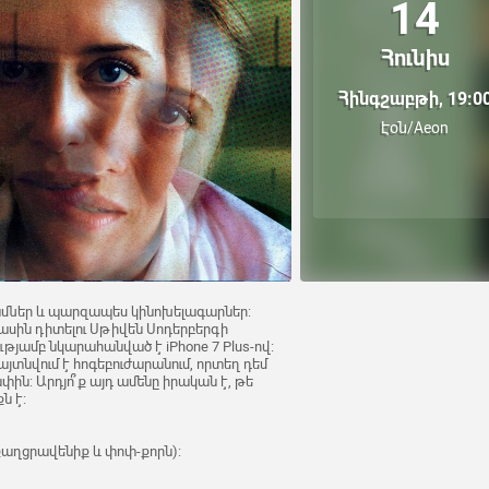
14
Հունիս
Հինգշաբթի, 19:0
Էօն/Aeon
դամներ և պարզապես կինոխելագարներ:
միասին դիտելու Սթիվեն Սոդերբերգի
թյամբ նկարահանված է iPhone 7 Plus-ով:
տնվում է հոգեբուժարանում, որտեղ դեմ
ին: Արդյո՞ք այդ ամենը իրական է, թե
ն է:
, քաղցրավենիք և փոփ-քորն):