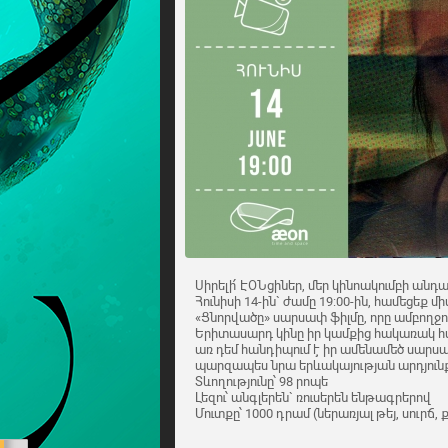
Սիրելի՛ ԷՕՆցիներ, մեր կինոակումբի ան
Հունիսի 14-ին` ժամը 19:00-ին, համեցեք 
«Ցնորվածը» սարսափ ֆիլմը, որը ամբողջու
Երիտասարդ կինը իր կամքից հակառակ հայ
առ դեմ հանդիպում է իր ամենամեծ սարսափ
պարզապես նրա երևակայության արդյունք
Տևողությունը՝ 98 րոպե
Լեզու՝ անգլերեն` ռուսերեն ենթագրերով
Մուտքը՝ 1000 դրամ (ներառյալ թեյ, սուրճ