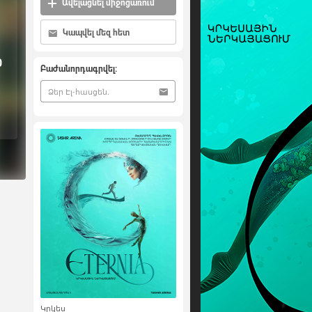
Ավելացնել միջոցառում
Կապվել մեզ հետ
0
Բաժանորդագրվել:
Կրկես