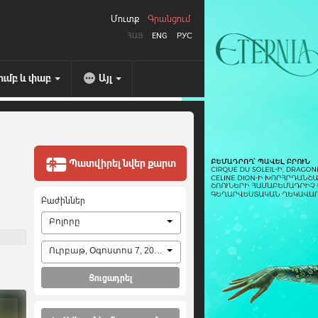
Մուտք
Գրանցում
ՀԱՅ
ENG
РУС
ումբ և փաբ
Այլ
Պատվիրել նվեր քարտ
Բաժիններ
Բոլորը
Ուրբաթ, Օգոստոս 7, 2026
Ցուցադրել