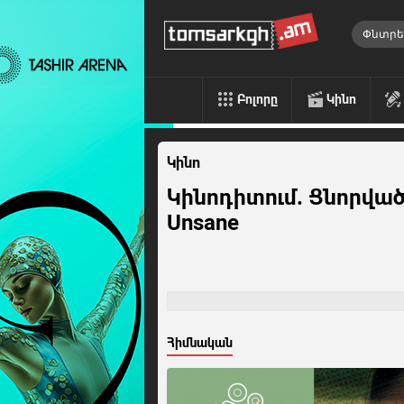
Բոլորը
Կինո
Կինո
Կինոդիտում. Ցնորվածը 
Unsane
Հիմնական