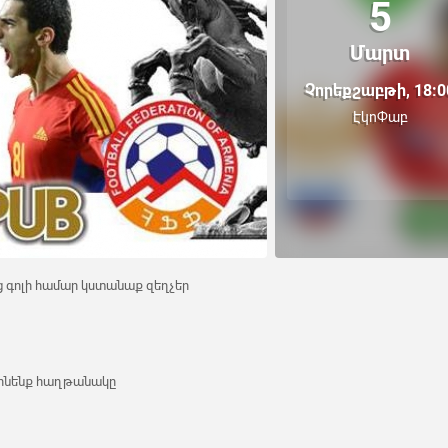
5
Մարտ
Չորեքշաբթի, 18:0
ԷկոՓաբ
 գոլի համար կստանաք զեղչեր
 տոնենք հաղթանակը