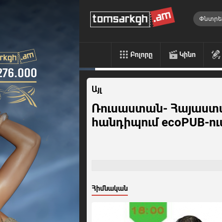
Բոլորը
Կինո
Այլ
Ռուսաստան- Հայաստա
հանդիպում ecoPUB-ու
Հիմնական