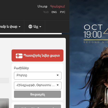
Մուտք
Գրանցում
ՀԱՅ
ENG
РУС
ումբ և փաբ
Այլ
Պատվիրել նվեր քարտ
Բաժիններ
Բոլորը
Հինգշաբթի, Օգոստոս 6, 2026
Ցուցադրել