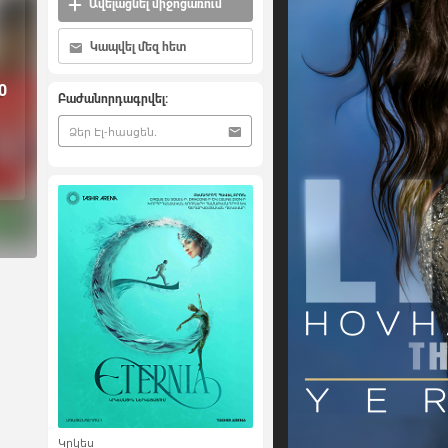
Ավելացնել միջոցառում
Կապվել մեզ հետ
0
Բաժանորդագրվել:
Կրկես