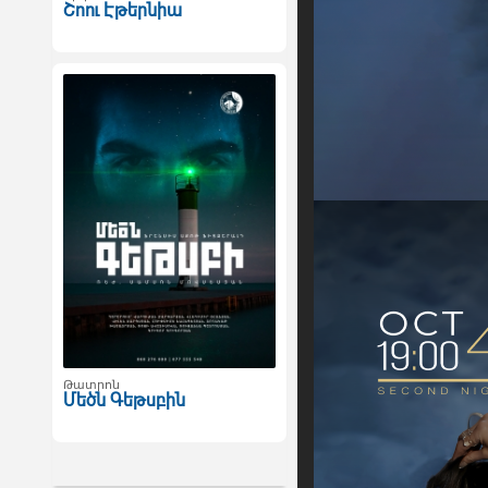
Շոու Էթերնիա
Թատրոն
Մեծն Գեթսբին