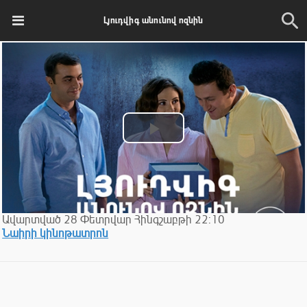
Լյուդվիգ անունով ոզնին
Play
Video
Ավարտված
28
Փետրվար
Հինգշաբթի
22:10
Նաիրի կինոթատրոն