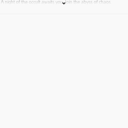
A night of the occult awaits you. Join the abyss of chaos.
Bands:
Ildaruni (Pagan Black Metal)
Merial (Black/Death Metal)
Start: 20:00
Place: The Venue | Baghramyan 1/1
Entrance: 2000 AMD
Դեկտեմբերի 16֊ին տեղի կունենա Chaos Prevails-ի առաջին
ամենամյա համերգը։ Ելույթ կունենան արդեն շատերին
հայտնի հայկական Ildaruni և Merial խմբերը։
Համերգը տեղի կունենա The Venue ակումբում (հասցե՝
Բաղրամյան1/1)։
Տոմսը՝ 2000դր.։
Սկիզբը՝ 20:00֊ին։