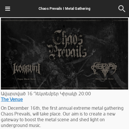
Chaos Prevails I Metal Gathering
Ավարտված
16
Դեկտեմբեր
Կիրակի
20:00
The Venue
On December 16th, the first annual extreme metal gathering
Chaos Prevails, will take place. Our aim is to create a new
gateway to boost the metal scene and shed light on
underground music.