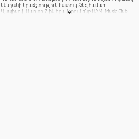
կենդանի երաժշտություն հատուկ Ձեզ համար:
Այսպիսով, Մարտի 7-ին հրավիրում ենք KAMI Music Club՝
հաճելի ժամանցի: