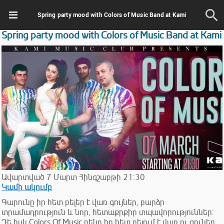
Spring party mood with Colors of Music Band at Kami
Spring party mood with Colors of Music Band at Kami
Ավարտված
7
Մարտ
Հինգշաբթի
21:30
Կամի ակումբ
Գարունը իր հետ բելեր է վառ գույներ, բարձր
տրամադրություն և նոր, հետաքրքիր տպավորություններ:
Դե իսկ Colors Of Music բենդ իր հետ բելում է վառ ու գունեղ