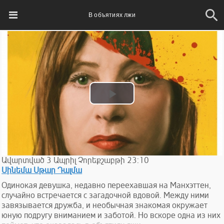
В объятиях лжи
Play
Video
Ավարտված
3
Ապրիլ
Չորեքշաբթի
23:10
Սինեմա Սթար Դալմա
Одинокая девушка, недавно переехавшая на Манхэттен,
случайно встречается с загадочной вдовой. Между ними
завязывается дружба, и необычная знакомая окружает
юную подругу вниманием и заботой. Но вскоре одна из них