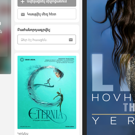
Ավելացնել միջոցառում
Կապվել մեզ հետ
0
Բաժանորդագրվել:
ն
Կրկես