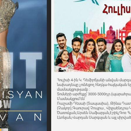
Հուլիսի 4-ին Կ. Դեմիրճյանի անվան մար
նախադեպը չունեցող հնդկա-հայկական եր
մասնակցությամբ :
Տոմսերի արժեքը՝ 3000-5000դր.(պարահրա
Մասնակցում են՝
Ռաշամի Դեսաի (Տապասիա), Թինա Դատ
(Չակոր),Գաուրավ Չոպրա , Վիջաենդրա Կո
Ծառուկյան,Արսեն Սաֆարյան,Էրիկ,Գոռ Հ
Լևոնյան,Վարդան Սարգսյան և այլ սիրված