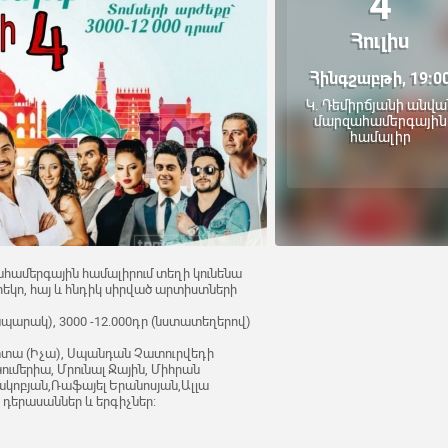
4
Հուլիս
Հինգշաբթի, 19:0
Կ. Դեմիրճյանի անվա
մարզահամերգային
համալիր
զահամերգային համալիրում տեղի կունենա
եկո, հայ և հնդիկ սիրված արտիստների
պարակ), 3000 -12.000դր (նստատեղերով)
տա (Իչա), Սպանդան Չատուրվեդի
ւմերիա, Մրունալ Ջային, Միհրան
ակոբյան,Ռաֆայել Երանոսյան,Ալլա
 դերասաններ և երգիչներ: