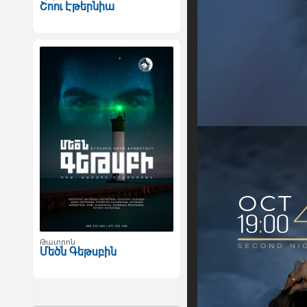
Շոու Էթերնիա
Թատրոն
Մեծն Գեթսբին