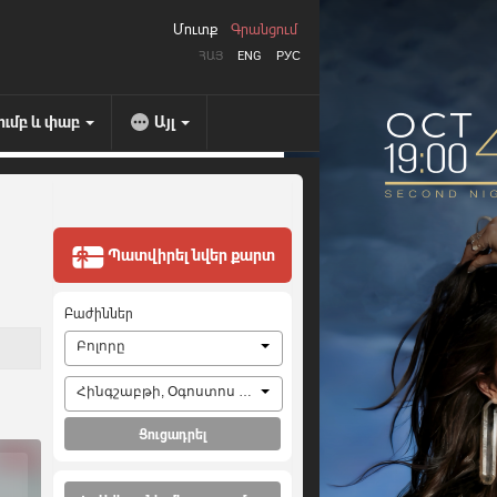
Մուտք
Գրանցում
ՀԱՅ
ENG
РУС
ումբ և փաբ
Այլ
Պատվիրել նվեր քարտ
Բաժիններ
Բոլորը
Հինգշաբթի, Օգոստոս 6, 2026
Ցուցադրել