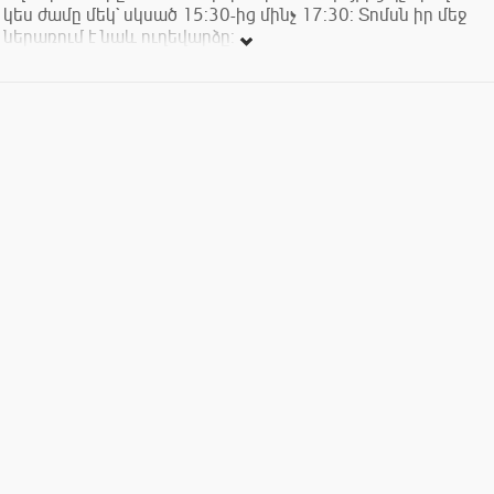
կես ժամը մեկ` սկսած 15:30-ից մինչ 17:30: Տոմսն իր մեջ
ներառում է նաև ուղեվարձը:
Երաժշտությունը կսկսվի 18:00-ից: Կլինեն խարույկներ,
ինչպես նաև վրաններ:
Տոմսերի արժեքը` 5000 դրամ, որոնք կարող եք ձեռք բերել
Music Factory-ից, Calumet-ից, ինչպես նաև ավտոբուսների
մոտակայքից: