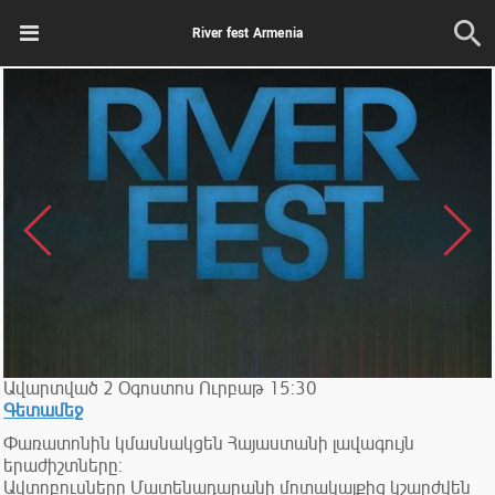
River fest Armenia
Ավարտված
2
Օգոստոս
Ուրբաթ
15:30
Գետամեջ
Փառատոնին կմասնակցեն Հայաստանի լավագույն
երաժիշտները:
Ավտոբուսները Մատենադարանի մոտակայքից կշարժվեն