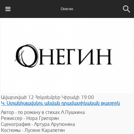
Онегин
Ավարտված
12
Հոկտեմբեր
Կիրակի
19:00
Կ. Ստանիսլավսկու անվան դրամատիկական թատրոն
Автор - по роману в стихах А.Пушкина
Режиссер - Нора Григорян
Сценография - Артура Арутюняна
Костюмы - Лусине Карапетян