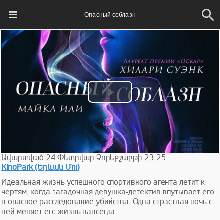
Опасный соблазн
Play
Video
Ավարտված
24
Փետրվար
Չորեքշաբթի
23:25
KinoPark (Երևան Մոլ)
Идеальная жизнь успешного спортивного агента летит к
чертям, когда загадочная девушка-детектив впутывает его
в опасное расследование убийства. Одна страстная ночь с
ней меняет его жизнь навсегда.