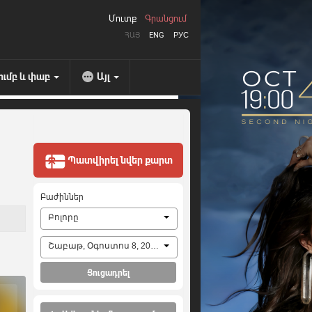
Մուտք
Գրանցում
ՀԱՅ
ENG
РУС
ումբ և փաբ
Այլ
Պատվիրել նվեր քարտ
Բաժիններ
Բոլորը
Շաբաթ, Օգոստոս 8, 2026
Ցուցադրել