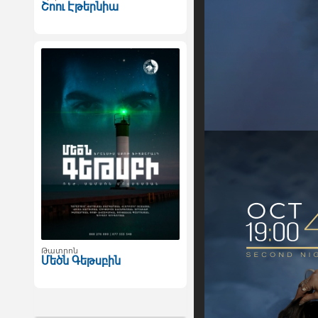
Շոու Էթերնիա
Թատրոն
Մեծն Գեթսբին