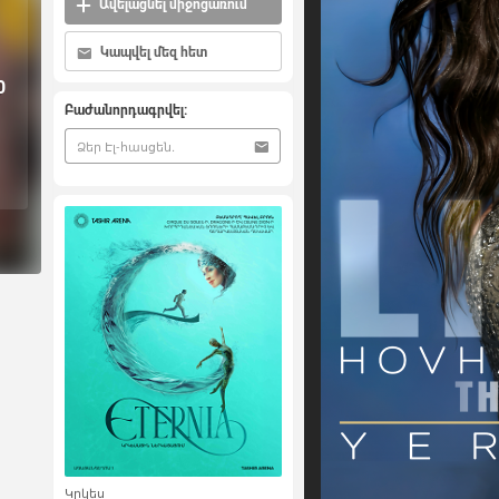
Ավելացնել միջոցառում
Կապվել մեզ հետ
0
Բաժանորդագրվել:
Կրկես