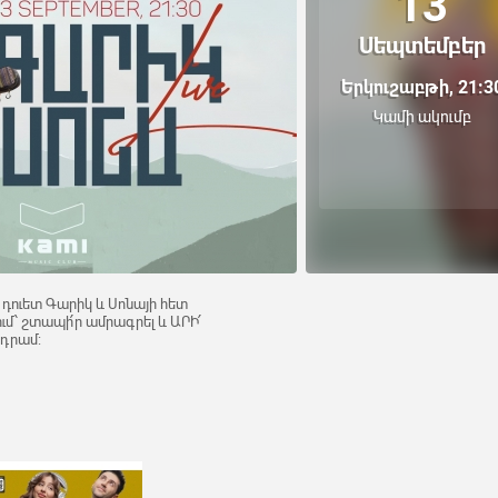
13
Սեպտեմբեր
Երկուշաբթի, 21:3
Կամի ակումբ
դուետ Գարիկ և Սոնայի հետ
ւմ՝ շտապի՛ր ամրագրել և ԱՐԻ՛
 դրամ: