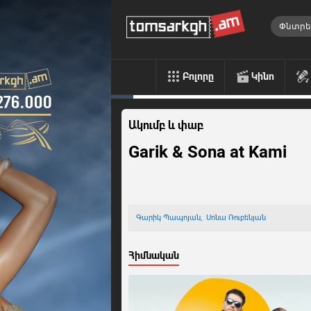
Բոլորը
Կինո
Ակումբ և փաբ
Garik & Sona at Kami
Գարիկ Պապոյան
,
Սոնա Ռուբենյան
Հիմնական