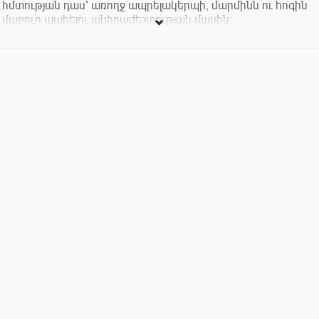
հմտության դաս՝ առողջ ապրելակերպի, մարմինն ու հոգին
մաքուր պահելու անհրաժեշտության մասին:
Ներկայացումը տիկնիկային չէ:
Մինչև 3 տարեկան երեխաների մուտքը անվճար է:
Տոմսերի արժեքը՝1500, 2000, 2500, 3000դրամ: