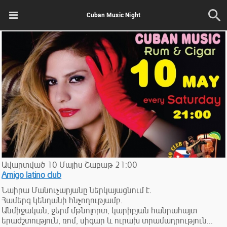
Cuban Music Night
Ավարտված
10
Մայիս
Շաբաթ
21:00
Amigo latino club
Նաիրա Մանուչարյանը ներկայացնում է.
Համերգ կենդանի հնչողությամբ.
Անմիջական, ջերմ մթնոլորտ, կարիբյան հանրահայտ
երաժշտություն, ռոմ, սիգար և ուրախ տրամադրություն...