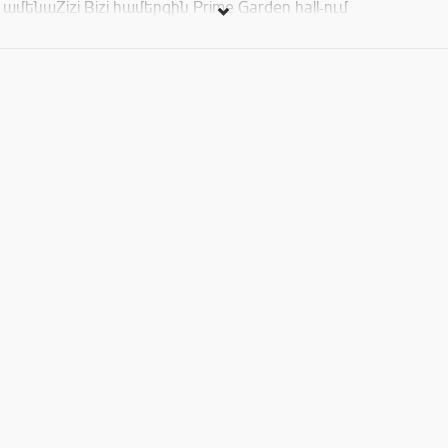
ամենաZizi Bizi համերգին Prime Garden hall-ում
Տոմսերի արժեքը` 5000դր, 6000դր, 8000դր,12.000դր:
8000դրամ (սեխի և ձմերուկի հյուրասիրություն)
12.000դրամ (պանրի տեսականի և գինի)
Hookah zone 6000դրամ ՝ ներառում է նարգիլեյի
հյուրաիրություն: