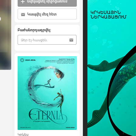
Ավելացնել միջոցառում
Կապվել մեզ հետ
0
Բաժանորդագրվել:
Կրկես