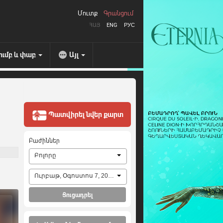
Մուտք
Գրանցում
ՀԱՅ
ENG
РУС
ումբ և փաբ
Այլ
Պատվիրել նվեր քարտ
Բաժիններ
Բոլորը
Ուրբաթ, Օգոստոս 7, 2026
Ցուցադրել