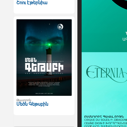
Շոու Էթերնիա
Թատրոն
Մեծն Գեթսբին