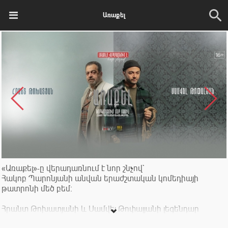
Առաքել
«Առաքել»-ը վերադառնում է նոր շնչով`
Հակոբ Պարոնյանի անվան երաժշտական կոմեդիայի
թատրոնի մեծ բեմ։
Հրանտ Թոխատյանի և Սամվել Թոփալյանի լեգենդար
ներկայացումը` մեր մասին: