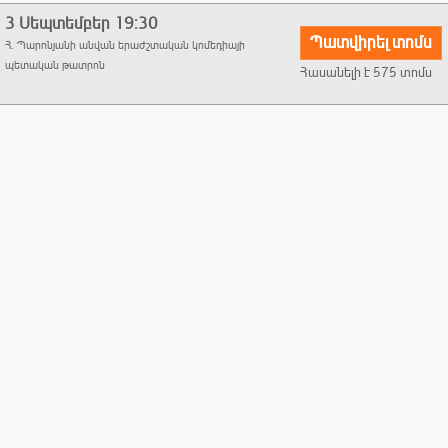
Միայն մեր մասին…
Գլխավոր դերերում՝ Հրանտ Թոխատյան, Սամվել Թոփալյան
3
Սեպտեմբեր
19:30
Պատվիրել տոմս
Հ. Պարոնյանի անվան երաժշտական կոմեդիայի
Տոմսերի արժեքները՝ 3000-12000դր։
պետական թատրոն
Հասանելի է 575 տոմս
Կազմակերպիչ՝ Նոր Թատրոն ՍՊԸ