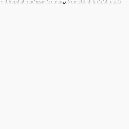
զինհաշմանդամություն ստացած տղաների և մանկական
ուղեղային կաթված ունեցող երեխաների։
Տոմսերի արժեքը`
5000 դրամ (կանգնած)
10․000 դրամ (նստած, նվազագույնը՝ 4 տոմս)