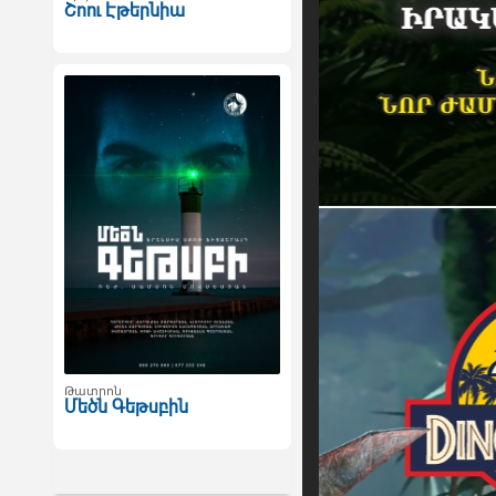
Շոու Էթերնիա
Թատրոն
Մեծն Գեթսբին