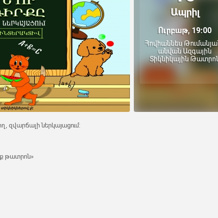
Ապրիլ
Ուրբաթ, 19:00
Հովհաննես Թումանյա
անվան Ազգային
Տիկնիկային Թատրո
ղ, զվարճալի ներկայացում:
նք թատրոն»