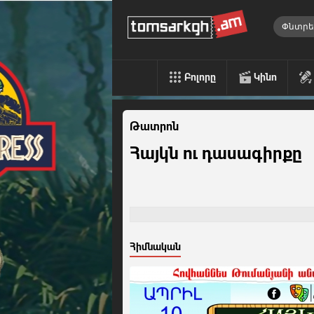
Բոլորը
Կինո
Թատրոն
Հայկն ու դասագիրքը
Հիմնական