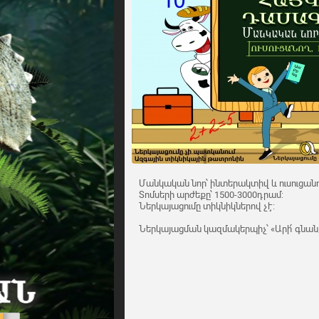
Մանկական նոր՝ ինտերակտիվ և ուսուցանո
Տոմսերի արժեքը՝ 1500-3000դրամ:
Ներկայացումը տիկնիկներով չէ:
Ներկայացման կազմակերպիչ՝ «Արի՛ գնա