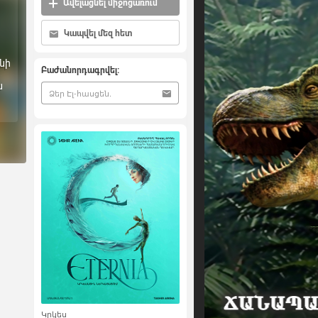
Ավելացնել միջոցառում
Կապվել մեզ հետ
նի
Բաժանորդագրվել:
ն
Կրկես