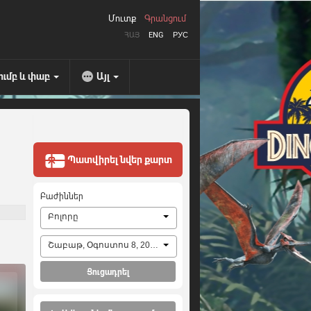
Մուտք
Գրանցում
ՀԱՅ
ENG
РУС
ումբ և փաբ
Այլ
Պատվիրել նվեր քարտ
Բաժիններ
Բոլորը
Շաբաթ, Օգոստոս 8, 2026
Ցուցադրել