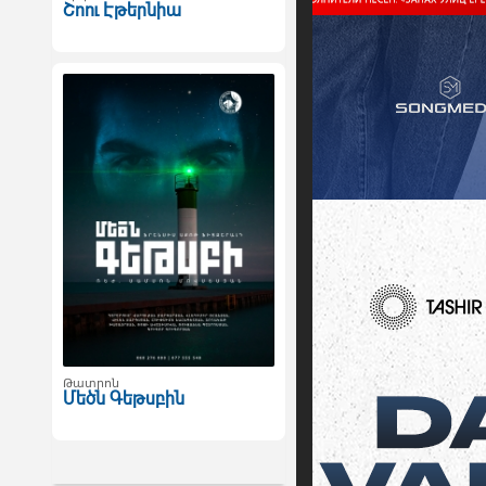
Շոու Էթերնիա
Թատրոն
Մեծն Գեթսբին