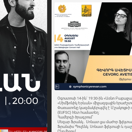
Օգոստոսի 14-ին` 19:30-ին «Առնո Բաբաջ
«Սիմֆոնիկ Երևան» միջազգային երաժշտ
Փառատոնը կազմակերպվել է Մշակույթի
(EUFSC) հետ համատեղ:
Համերգի ծրագրում՝
Սեզար Ֆրանկ․ Սոնատ լյա մաժոր ֆլեյտա
Ֆրանսիս Պուլենկ. Սոնատ ֆլեյտայի և դա
Ընդմիջում