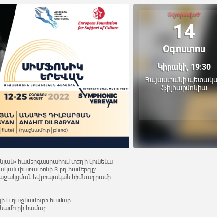
Ավարտված
14
Օգոստոս
Կիրակի, 19:30
Հայաստանի պետակ
ֆիլհարմոնիա
անյան» համերգասրահում տեղի կունենա
ական փառատոնի 3-րդ համերգը:
 աջակցման եվրոպական հիմնադրամի
յի և դաշնամուրի համար
շնամուրի համար