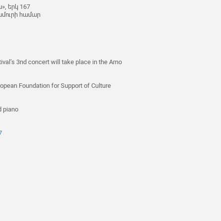
», երկ 167
ամուրի համար
al’s 3nd concert will take place in the Arno
pean Foundation for Support of Culture
d piano
7