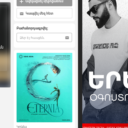
Ավելացնել միջոցառում
Կապվել մեզ հետ
Բաժանորդագրվել:
ան
Կրկես