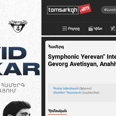
Բոլորը
Կինո
Համերգ
Symphonic Yerevan" Inter
Gevorg Avetisyan, Anahi
Գևորգ Ավետիսյան
(ֆլեյտա)
Անահիտ Դիլբարյան
(դաշնամուր)
Հիմնական