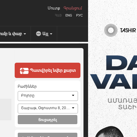
Մուտք
Գրանցում
ՀԱՅ
ENG
РУС
ումբ և փաբ
Այլ
Պատվիրել նվեր քարտ
Բաժիններ
Բոլորը
Շաբաթ, Օգոստոս 8, 2026
Ցուցադրել