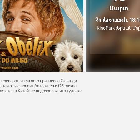
Մարտ
Չորեքշաբթի, 18:1
KinoPark (Երևան Մոլ
переворот, из-за чего принцесса Сюан-ди,
аллию, где просит Астерикса и Обеликса
ляются в Китай, не подозревая, что туда же