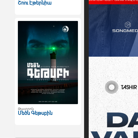
Շոու Էթերնիա
Թատրոն
Մեծն Գեթսբին