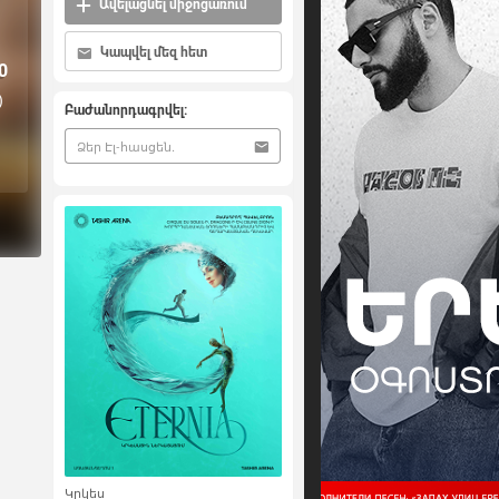
Ավելացնել միջոցառում
Կապվել մեզ հետ
0
)
Բաժանորդագրվել:
Կրկես