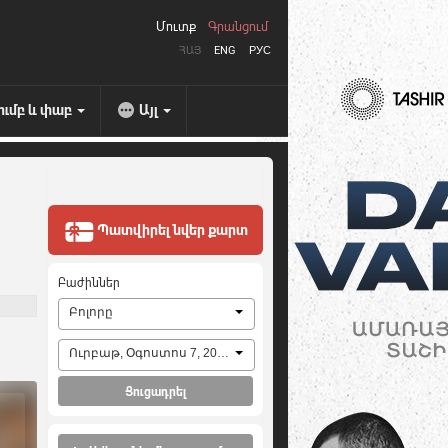
Մուտք
Գրանցում
ՀԱՅ
ENG
РУС
ումբ և փաբ
Այլ
Պատվիրել նվեր քարտ
Բաժիններ
Բոլորը
Ուրբաթ, Օգոստոս 7, 2026
Ցուցադրել