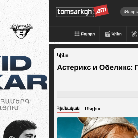
Բոլորը
Կինո
Կինո
Астерикс и Обеликс:
Հիմնական
Մեդիա