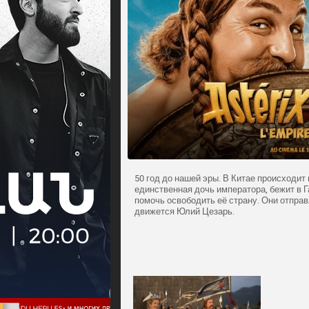
50 год до нашей эры. В Китае происходит 
единственная дочь императора, бежит в Г
помочь освободить её страну. Они отправ
движется Юлий Цезарь.