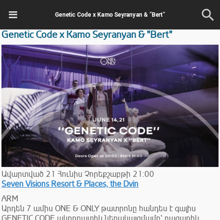
Genetic Code x Kamo Seyranyan & "Bert"
Genetic Code x Kamo Seyranyan & "Bert"
Ավարտված
21
Հունիս
Չորեքշաբթի
21:00
Seven Visions Resort & Places, the Dvin
ARM
Արդեն 7 ամիս ONE & ONLY թատրոնը հանդես է գալիս
GENETIC CODE ակրոբատիկ ներակայցմամբ՝ բացառիկ