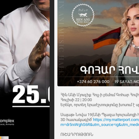
Հին Անի Մյուզիք Հոլլ-ի բեմում Գոհար Հո
Հուլիսի 22 | 20:00
Երեկո, որտեղ երաժշտությունը խոսում է 
Սայաթ-Նովա 19(Անի Պլազա հյուրանոցի 
3D հատակագիծ՝
https://my.matterport.co
m=dr5rxWghS6R&utm_source=ig&utm_mediu
ՈՒՇԱԴՐՈՒԹՅՈՒՆ