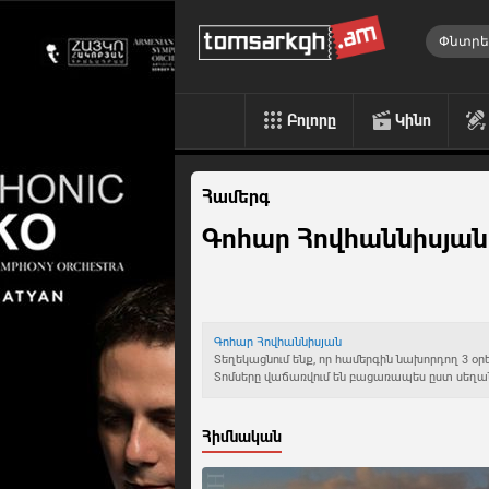
Բոլորը
Կինո
Համերգ
Գոհար Հովհաննիսյան
Գոհար Հովհաննիսյան
Տեղեկացնում ենք, որ համերգին նախորդող 3 օր
Տոմսերը վաճառվում են բացառապես ըստ սեղա
Հիմնական