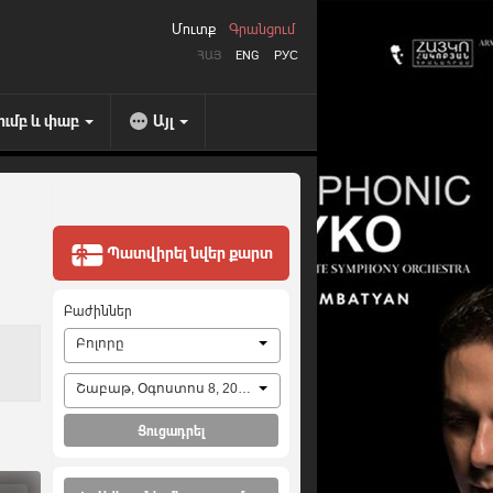
Մուտք
Գրանցում
ՀԱՅ
ENG
РУС
ումբ և փաբ
Այլ
Պատվիրել նվեր քարտ
Բաժիններ
Բոլորը
Շաբաթ, Օգոստոս 8, 2026
Ցուցադրել