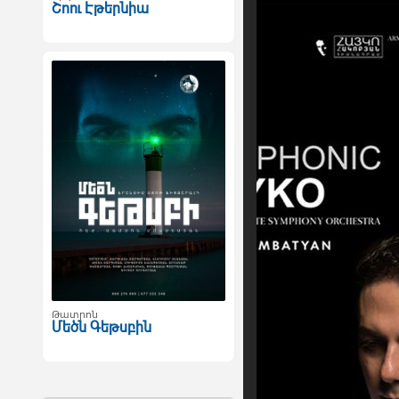
Շոու Էթերնիա
Թատրոն
Մեծն Գեթսբին