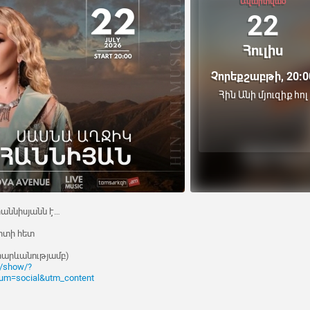
Ավարտված
22
Հուլիս
Չորեքշաբթի, 20:0
Հին Անի մյուզիք հոլ
վհաննիսյանն է…
սրտի հետ
հարևանությամբ)
m/show/?
m=social&utm_content