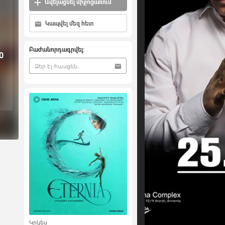
Ավելացնել միջոցառում
Կապվել մեզ հետ
Բաժանորդագրվել:
0
Կրկես