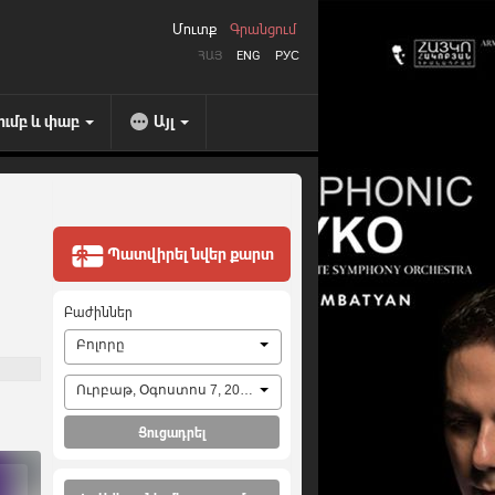
Մուտք
Գրանցում
ՀԱՅ
ENG
РУС
ումբ և փաբ
Այլ
Պատվիրել նվեր քարտ
Բաժիններ
Բոլորը
Ուրբաթ, Օգոստոս 7, 2026
Ցուցադրել