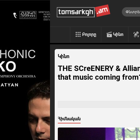
Բոլորը
Կինո
Կինո
THE SCreENERY & Allian
that music coming from
Հիմնական