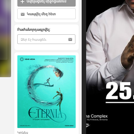
Ավելացնել միջոցառում
Կապվել մեզ հետ
Բաժանորդագրվել:
Կրկես