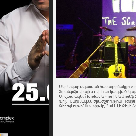
Մեր երկար սպասված համագործակցությո
Ֆրանկոֆոնիայի տոնի հետ կապված, կայա
Արվեստագետ՝ Թոմաս և Գոտիե և Ժոսեֆ
Ֆիլմ՝ Նախնական Երաժշտություն, Դենիս Ռ
Գեղեցկությունն ու ռիթմը, Յանն Լե Քելլե (