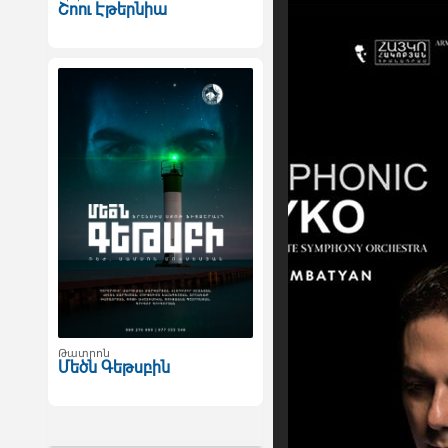
Շոու Էթերնիա
Թատրոն
Մեծն Գեթսբին