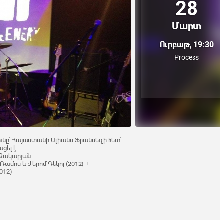
28
Մարտ
Ուրբաթ, 19:30
Process
ւնը՝ Հայաստանի Ալիանս Ֆրանսեզի հետ՝
ցել է:
 Զակարյան
ամոս և Ժերոմ Դեկոլ (2012) +
2012)