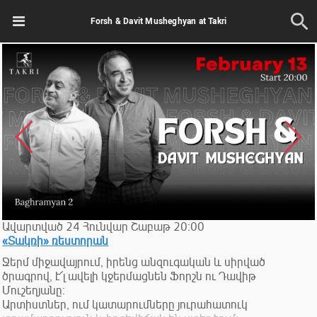
Forsh & Davit Musheghyan at Takri
Ավարտված
24
Հունվար
Շաբաթ
20:00
«Տակռի» ռեստորան
Ջերմ միջավայրում, իրենց անզուգական և սիրված
ծրագրով, է՜լ ավելի կջերմացնեն Ֆորշն ու Դավիթ
Մուշեղյանը։
Արտիստներ, ում կատարումները յուրահատուկ