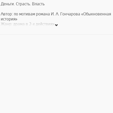
Деньги. Страсть. Власть
Автор: по мотивам романа И. А. Гончарова «Обыкновенная
история»
Жанр: драма в 2-х действиях
Возрастное ограничение: 18+
Продолжительность: 2 часа
Режиссер-постановщик: Сурен Шахвердян
Инсценировка: Нара Степанян
Сценография: Ашот Тадевосян
Художник по костюмам: Юлия Финк
Саунд-дизайн: Никита Монахов
Видеоконтент: Аргишти Пилоян
Художник по свету: Айк Агабекян
Хореография: Нуне Киракосян
Молодой провинциал Александр Адуев прибывает в
блестящую, но жестокую столицу «Золотого века» — мир,
где деньги правят, страсти рушат мечты, а власть
развращает души. Здесь он стремится сохранить свои
идеалы, но жадный город поглощает его, превращая в ещё