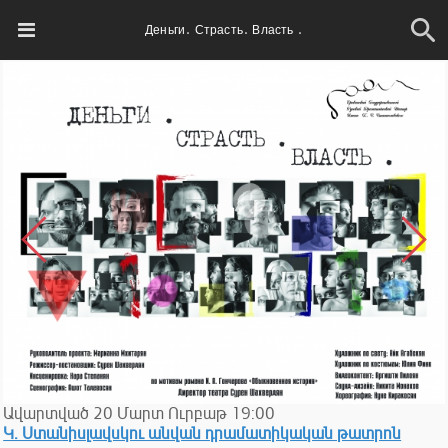
Деньги․ Страсть․ Власть ․
Ավարտված
20
Մարտ
Ուրբաթ
19:00
Կ. Ստանիսլավսկու անվան դրամատիկական թատրոն