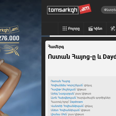
Բոլորը
Կինո
Համերգ
Ոստան Հայոց-ը և Daydr
Ոստան Հայոց
Հովհաննես Կուրղինյան
՝ վոկալ
Դավիթ Մուշեղյան
՝ կիթառ
Արեգ Նազարյան
՝ բաս կիթառ
Լևոն Հախվերդյան
՝ հարվածային գործիքներ:
Հատուկ հյուր՝
Daydream
Վանուհի Հովհաննիսյան
՝ վոկալ
Անետ Հովհաննիսյան
՝ կիթառ
Լիանա Մուն
՝ բաս կիթառ