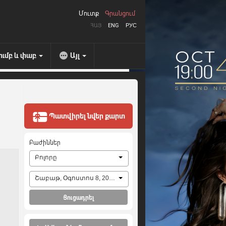
Մուտք
Գրանցում
ՀԱՅ
ENG
РУС
ումբ և փաբ
Այլ
Պատվիրել նվեր քարտ
Բաժիններ
Բոլորը
Շաբաթ, Օգոստոս 8, 2026
Ցուցադրել