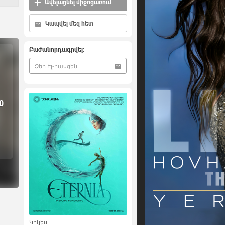
Ավելացնել միջոցառում
Կապվել մեզ հետ
Բաժանորդագրվել:
0
Կրկես