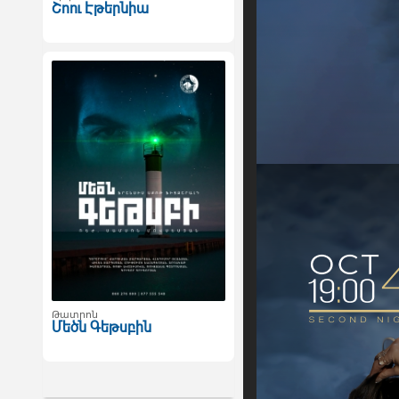
Շոու Էթերնիա
Թատրոն
Մեծն Գեթսբին