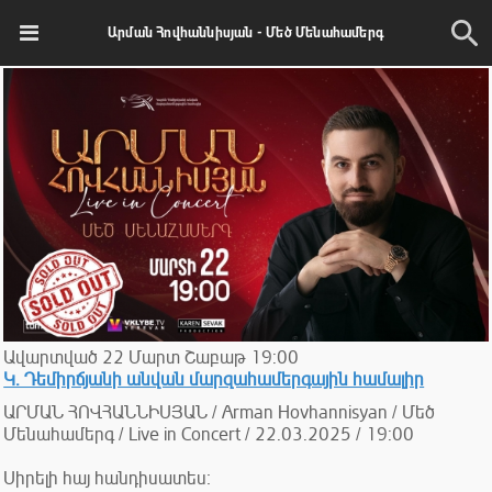
Արման Հովհաննիսյան - Մեծ Մենահամերգ
Ավարտված
22
Մարտ
Շաբաթ
19:00
Կ. Դեմիրճյանի անվան մարզահամերգային համալիր
ԱՐՄԱՆ ՀՈՎՀԱՆՆԻՍՅԱՆ / Arman Hovhannisyan / Մեծ
Մենահամերգ / Live in Concert / 22.03.2025 / 19:00
Սիրելի հայ հանդիսատես։