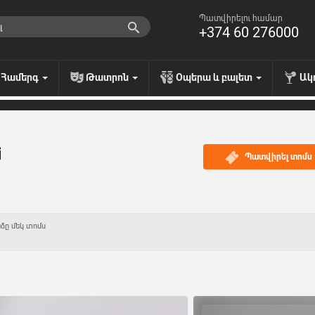
Պատվիրելու համար
+374 60 276000
Համերգ
Թատրոն
Օպերա և բալետ
Ակ
i
Պատվիրել տոմս
ձը մեկ տոմս