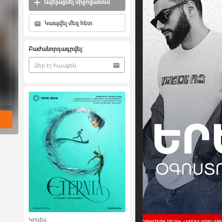
Ավելացնել միջոցառում
Կապվել մեզ հետ
Բաժանորդագրվել:
Կրկես