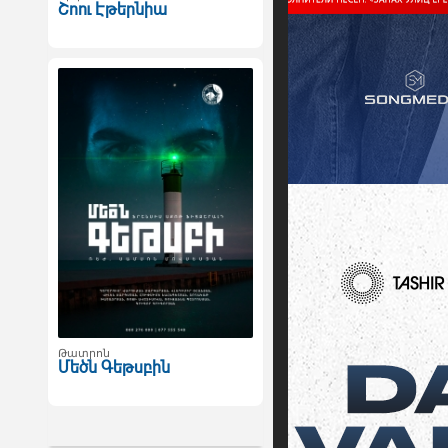
Շոու Էթերնիա
Թատրոն
Մեծն Գեթսբին