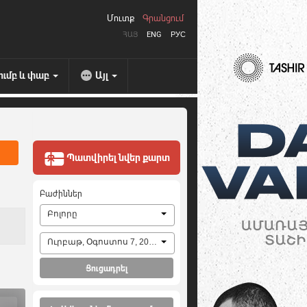
Մուտք
Գրանցում
ՀԱՅ
ENG
РУС
ումբ և փաբ
Այլ
Պատվիրել նվեր քարտ
Բաժիններ
Բոլորը
Ուրբաթ, Օգոստոս 7, 2026
Ցուցադրել