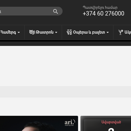
Պատվիրելու համար
+374 60 276000
Համերգ
Թատրոն
Օպերա և բալետ
Ակ
Ավարտված