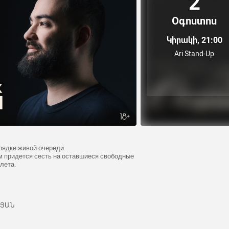
2
Օգոստոս
Կիրակի, 21:00
Ari Stand-Up
рядке живой очереди.
ам придется сесть на оставшиеся свободные
лета.
ՍՅԱՆ