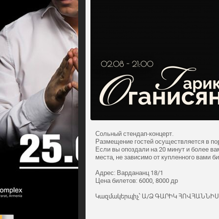
Сольный стендап-концерт.
Размещение гостей осуществляется в по
Если вы опоздали на 20 минут и более в
места, не зависимо от купленного вами би
Адрес: Вардананц 18/1
Цена билетов: 6000, 8000 др
Կազմակերպիչ՝ Ա/Ձ ԳԱՐԻԿ ՀՈՎՀԱՆՆԻ