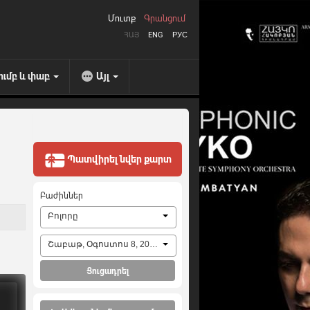
Մուտք
Գրանցում
ՀԱՅ
ENG
РУС
ումբ և փաբ
Այլ
Պատվիրել նվեր քարտ
Բաժիններ
Բոլորը
Շաբաթ, Օգոստոս 8, 2026
Ցուցադրել