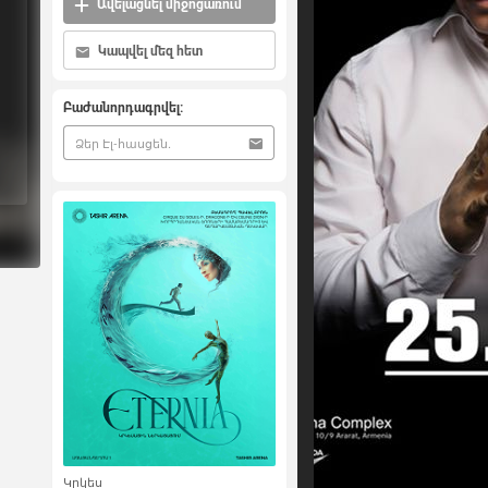
Ավելացնել միջոցառում
Կապվել մեզ հետ
Բաժանորդագրվել:
Կրկես