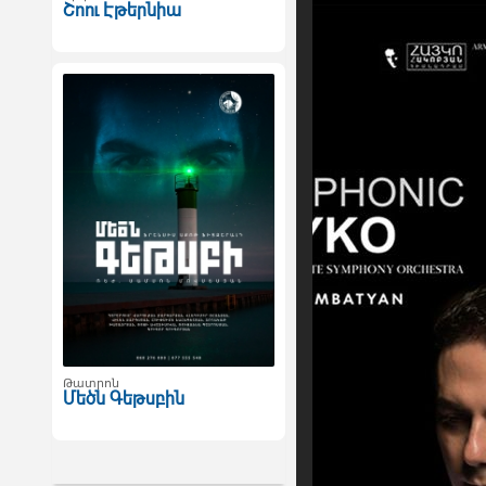
Շոու Էթերնիա
Թատրոն
Մեծն Գեթսբին