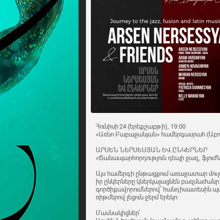
Հունիսի 24 (երեքշաբթի), 19:00
«Առնո Բաբաջանյան» համերգասրահ (Աբո
ԱՐՍԵՆ ՆԵՐՍԵՍՅԱՆ ԵՎ ԸՆԿԵՐՆԵՐ
«Ճանապարհորդություն դեպի ջազ, ֆյուժ
Այս համերգի ընթացքում առաջատար մուլ
իր ընկերները կներկայացնեն բազմաժանր 
գործիքավորումներով՝ հանդիսատեսին պա
ռիթմերով լեցուն ջերմ երեկո։
Մասնակիցներ՝