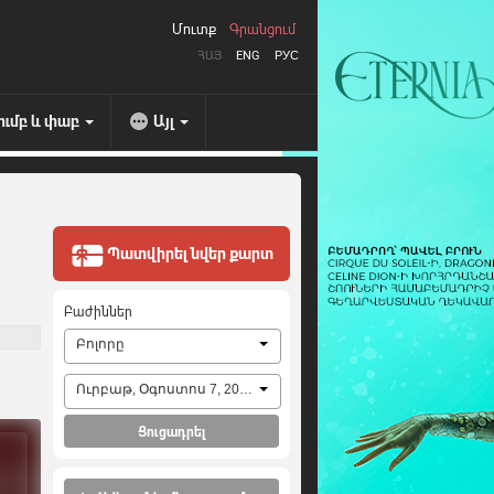
Մուտք
Գրանցում
ՀԱՅ
ENG
РУС
ումբ և փաբ
Այլ
Պատվիրել նվեր քարտ
Բաժիններ
Բոլորը
Ուրբաթ, Օգոստոս 7, 2026
Ցուցադրել