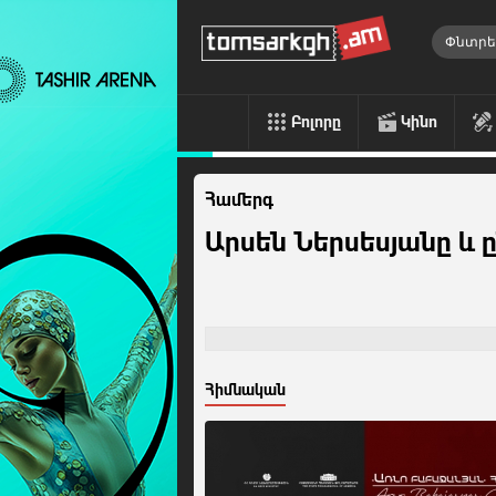
Բոլորը
Կինո
Համերգ
Արսեն Ներսեսյանը և 
Հիմնական