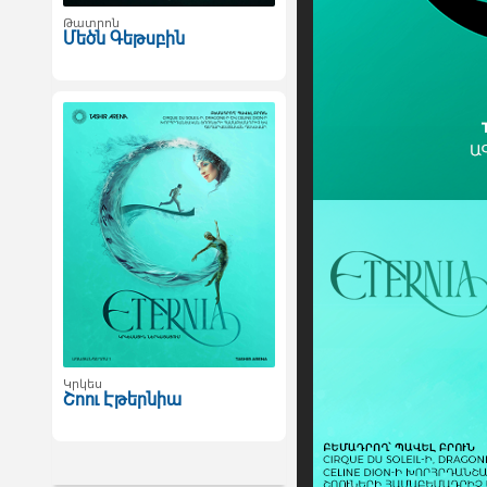
Թատրոն
Մեծն Գեթսբին
Կրկես
Շոու Էթերնիա