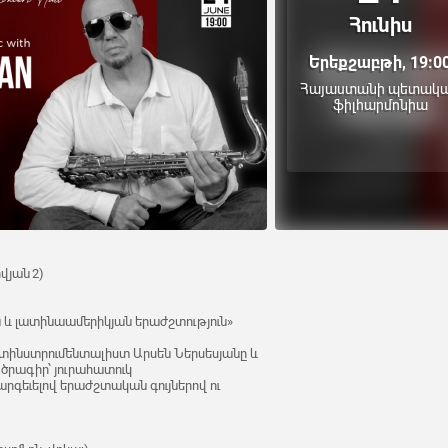
Հունիս
Երեքշաբթի, 19:0
Հայաստանի պետակ
ֆիլհարմոնիա
վյան 2)
ն և լատինաամերիկյան երաժշտություն»
տինստրումենտալիստ Արսեն Ներսեսյանը և
ծրագիր՝ յուրահատուկ
րգեւելով երաժշտական գույներով ու