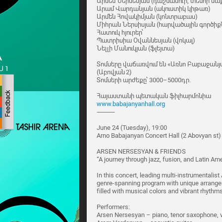
Արսեն Ներսեսյան (դաշնամուր, տենոր սա
Արամ Վարդանյան (ակուստիկ կիթառ)
Արմեն Հովակիմյան (կոնտրաբաս)
Միհրան Ներսիսյան (հարվածային գործիք
Հատուկ հյուրեր՝
Պատրիսիա Օվաննեսյան (վոկալ)
Նելլի Մանուկյան (ֆլեյտա)
Տոմսերը վաճառվում են «Առնո Բաբաջան
(Աբովյան 2)
Տոմսերի արժեքը՝ 3000–5000դր.
Հայաստանի պետական ֆիլհարմոնիա
www.babajanyanhall.org
⸻
June 24 (Tuesday), 19:00
Arno Babajanyan Concert Hall (2 Abovyan st)
ARSEN NERSESYAN & FRIENDS
“A journey through jazz, fusion, and Latin A
In this concert, leading multi-instrumentalis
genre-spanning program with unique arrange
filled with musical colors and vibrant rhythms
Performers:
Arsen Nersesyan – piano, tenor saxophone, 